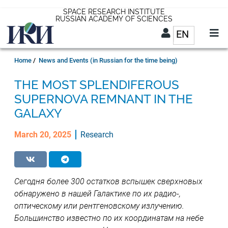
Skip
SPACE RESEARCH INSTITUTE
RUSSIAN ACADEMY OF SCIENCES
to
EN
List addit
main
content
EN
Breadcrumb
Home
News and Events (in Russian for the time being)
THE MOST SPLENDIFEROUS
SUPERNOVA REMNANT IN THE
GALAXY
March 20, 2025
Research
Сегодня более 300 остатков вспышек сверхновых
обнаружено в нашей Галактике по их радио-,
оптическому или рентгеновскому излучению.
Большинство известно по их координатам на небе