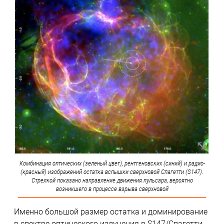
Комбинация оптических (зеленый цвет), рентгеновских (синий) и радио-
(красный) изображений остатка вспышки сверхновой Спагетти (S147).
Стрелкой показано направление движения пульсара, вероятно
возникшего в процессе взрыва сверхновой
Именно большой размер остатка и доминирование
в спектре оптического излучения в S147/Спагетти