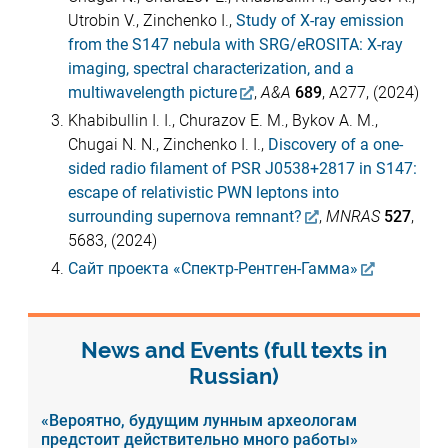
Utrobin V., Zinchenko I.,
Study of X-ray emission
from the S147 nebula with SRG/eROSITA: X-ray
imaging, spectral characterization, and a
multiwavelength picture
,
A&A
689
, A277, (2024)
Khabibullin I. I., Churazov E. M., Bykov A. M.,
Chugai N. N., Zinchenko I. I.,
Discovery of a one-
sided radio filament of PSR J0538+2817 in S147:
escape of relativistic PWN leptons into
surrounding supernova remnant?
,
MNRAS
527
,
5683, (2024)
Сайт проекта «Спектр-Рентген-Гамма»
News and Events (full texts in
Russian)
«Вероятно, будущим лунным археологам
предстоит действительно много работы»