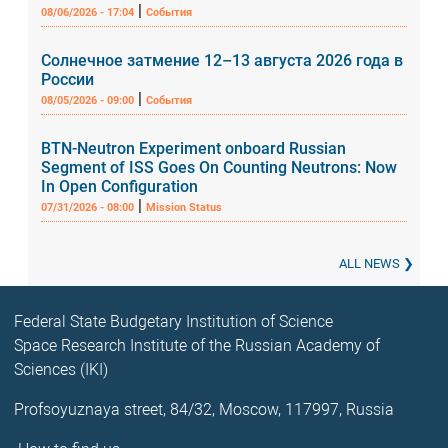
|
08/06/2026 - 17:04
События
Солнечное затмение 12–13 августа 2026 года в
России
|
08/05/2026 - 09:00
События
BTN-Neutron Experiment onboard Russian
Segment of ISS Goes On Counting Neutrons: Now
In Open Configuration
|
07/31/2026 - 08:00
Mission Status
ALL NEWS
Federal State Budgetary Institution of Science
Space Research Institute of the Russian Academy of
Sciences (IKI)
Profsoyuznaya street, 84/32, Moscow, 117997, Russia