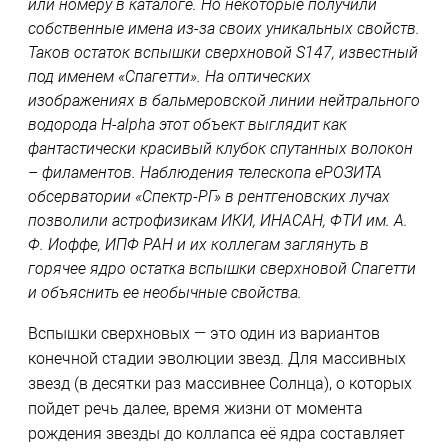
или номеру в каталоге. Но некоторые получили
собственные имена из-за своих уникальных свойств.
Таков остаток вспышки сверхновой S147, известный
под именем «Спагетти». На оптических
изображениях в бальмеровской линии нейтрального
водорода H-alpha этот объект выглядит как
фантастически красивый клубок спутанных волокон
– филаментов. Наблюдения телескопа еРОЗИТА
обсерватории «Спектр-РГ» в рентгеновских лучах
позволили астрофизикам ИКИ, ИНАСАН, ФТИ им. А.
Ф. Иоффе, ИПФ РАН и их коллегам заглянуть в
горячее ядро остатка вспышки сверхновой Спагетти
и объяснить ее необычные свойства.
Вспышки сверхновых — это один из вариантов
конечной стадии эволюции звезд. Для массивных
звезд (в десятки раз массивнее Солнца), о которых
пойдет речь далее, время жизни от момента
рождения звезды до коллапса её ядра составляет