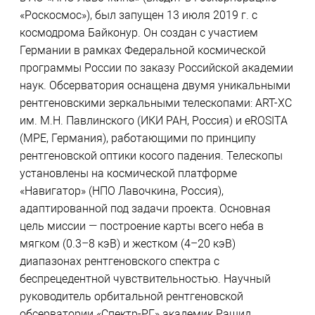
«Роскосмос»), был запущен 13 июля 2019 г. с
космодрома Байконур. Он создан с участием
Германии в рамках Федеральной космической
программы России по заказу Российской академии
наук. Обсерватория оснащена двумя уникальными
рентгеновскими зеркальными телескопами: ART-XC
им. М.Н. Павлинского (ИКИ РАН, Россия) и eROSITA
(MPE, Германия), работающими по принципу
рентгеновской оптики косого падения. Телескопы
установлены на космической платформе
«Навигатор» (НПО Лавочкина, Россия),
адаптированной под задачи проекта. Основная
цель миссии — построение карты всего неба в
мягком (0.3–8 кэВ) и жестком (4–20 кэВ)
диапазонах рентгеновского спектра с
беспрецедентной чувствительностью. Научный
руководитель орбитальной рентгеновской
обсерватории «Спектр-РГ» академик Рашид