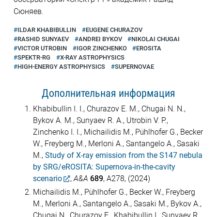
Сюняев.
ILDAR KHABIBULLIN
EUGENE CHURAZOV
RASHID SUNYAEV
ANDREI BYKOV
NIKOLAI CHUGAI
VICTOR UTROBIN
IGOR ZINCHENKO
EROSITA
SPEKTR-RG
X-RAY ASTROPHYSICS
HIGH-ENERGY ASTROPHYSICS
SUPERNOVAE
Дополнительная информация
Khabibullin I. I., Churazov E. M., Chugai N. N.,
Bykov A. M., Sunyaev R. A., Utrobin V. P.,
Zinchenko I. I., Michailidis M., Pühlhofer G., Becker
W., Freyberg M., Merloni A., Santangelo A., Sasaki
M.,
Study of X-ray emission from the S147 nebula
by SRG/eROSITA: Supernova-in-the-cavity
scenario
,
A&A
689
, A278, (2024)
Michailidis M., Pühlhofer G., Becker W., Freyberg
M., Merloni A., Santangelo A., Sasaki M., Bykov A.,
Chugai N., Churazov E., Khabibullin I., Sunyaev R.,