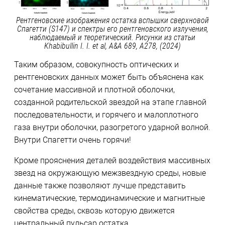
Рентгеновские изображения остатка вспышки сверхновой
Спагетти (S147) и спектры его рентгеновского излучения,
наблюдаемый и теоретический. Рисунки из статьи
Khabibullin I. I. et al, A&A 689, A278, (2024)
Таким образом, совокупность оптических и
рентгеновских данных может быть объяснена как
сочетание массивной и плотной оболочки,
созданной родительской звездой на этапе главной
последовательности, и горячего и малоплотного
газа внутри оболочки, разогретого ударной волной.
Внутри Спагетти очень горячи!
Кроме прояснения деталей воздействия массивных
звезд на окружающую межзвездную среды, новые
данные также позволяют лучше представить
кинематические, термодинамические и магнитные
свойства среды, сквозь которую движется
центральный пульсар остатка.