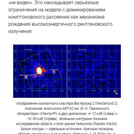
«не виден». Это накладывает серьезные
ограничения на модели с доминированием
комптоновского рассеяния как механизма
рождения высокоэнергичного рентгеновского
излучения.
Изображение компактного кластера Вестерлунд 2 (Westerlund 2),
полученное телескопом ART-XC им. М. Н. Павлинского
обсерватории «Спектр-РГ», в двух диапазонах: 4–12 кэВ (слева) и
14–30 кэВ (справа). Зелеными контурами показана
исследованная область и поле зрения телескопа Chandra (NASA).
Белые контуры — отдельные источники. Красным показаны
области, исключенные из анализа. Источник: A. M. Bykov, Yu. A.