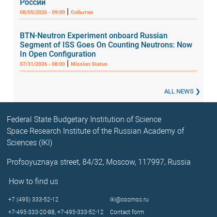
России
|
08/05/2026 - 09:00
События
BTN-Neutron Experiment onboard Russian
Segment of ISS Goes On Counting Neutrons: Now
In Open Configuration
|
07/31/2026 - 08:00
Mission Status
ALL NEWS
Federal State Budgetary Institution of Science
Space Research Institute of the Russian Academy of
Sciences (IKI)
Profsoyuznaya street, 84/32, Moscow, 117997, Russia
How to find us
+7 (495) 333-52-12
iki@cosmos.ru
+7-495-333-20-88,
+7-495-333-52-12
Contact form