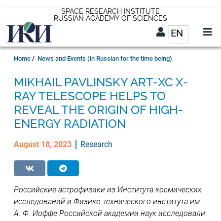
Skip
SPACE RESEARCH INSTITUTE
RUSSIAN ACADEMY OF SCIENCES
to
EN
List addit
main
content
EN
Breadcrumb
Home
News and Events (in Russian for the time being)
MIKHAIL PAVLINSKY ART-XC X-
RAY TELESCOPE HELPS TO
REVEAL THE ORIGIN OF HIGH-
ENERGY RADIATION
August 18, 2023
Research
Российские астрофизики из Института космических
исследований и Физико-технического института им.
А. Ф. Иоффе Российской академии наук исследовали