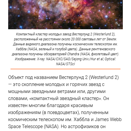
Компактный кластер молодых звезд Вестерлунд 2 (Westerlund 2),
расположенный на расстоянии около 20 000 световых лет от Земли.
Данные видимого диапазона получены космическим телескопом им.
Хаббла (NASA, зеленый и голубой цвета). Данные рентгеновского
диапазона получены обсерваторией Chandra (NASA, фиолетовый цвет).
Изображение: X-ray: NASA/CXC/SAO/Sejong Univ./Hur et al; Optical:
NASA/STScI
Объект под названием Вестерлунд 2 (Westerlund 2)
— это скопление молодых и горячих звезд с
мощными звездными ветрами или, другими
словами, «компактный звездный кластер». Он
известен многим благодаря красивым
изображениям (в псевдоцветах), полученным
космическим телескопом им. Хаббла и James Webb
Space Telescope (NASA). Но астрофизиков он