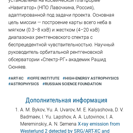
установлены на космической платформе
«Навигатор» (НПО Лавочкина, Россия),
адаптированной под задачи проекта. Основная
цель миссии — построение карты всего неба в
мягком (0.3–8 кэВ) и жестком (4–20 кэВ)
диапазонах рентгеновского спектра с
беспрецедентной чувствительностью. Научный
руководитель орбитальной рентгеновской
обсерватории «Спектр-РГ» академик Рашид
Сюняев.
ART-XC
IOFFE INSTITUTE
HIGH-ENERGY ASTROPHYSICS
ASTROPHYSICS
RUSSIAN SCIENCE FOUNDATION
Дополнительная информация
A. M. Bykov, Yu. A. Uvarov, M. E. Kalyashova, D. V.
Badmaev, I. Yu. Lapshov, A. A. Lutovinov, I. A.
Mereminskiy, A. N. Semena
X-ray emission from
Westerlund 2 detected by SRG/ART-XC and