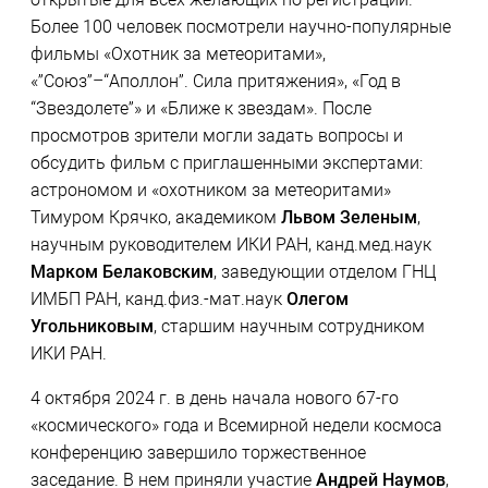
Более 100 человек посмотрели научно-популярные
фильмы «Охотник за метеоритами»,
«”Союз”–“Аполлон”. Сила притяжения», «Год в
“Звездолете”» и «Ближе к звездам». После
просмотров зрители могли задать вопросы и
обсудить фильм с приглашенными экспертами:
астрономом и «охотником за метеоритами»
Тимуром Крячко, академиком
Львом Зеленым
,
научным руководителем ИКИ РАН, канд.мед.наук
Марком Белаковским
, заведующии отделом ГНЦ
ИМБП РАН, канд.физ.-мат.наук
Олегом
Угольниковым
, старшим научным сотрудником
ИКИ РАН.
4 октября 2024 г. в день начала нового 67-го
«космического» года и Всемирной недели космоса
конференцию завершило торжественное
заседание. В нем приняли участие
Андрей Наумов
,