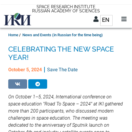
Skip
SPACE RESEARCH INSTITUTE
RUSSIAN ACADEMY OF SCIENCES
to
EN
List addit
main
content
EN
Breadcrumb
Home
News and Events (in Russian for the time being)
CELEBRATING THE NEW SPACE
YEAR!
October 5, 2024
Save The Date
On October 1–5, 2024, International conference on
space education "Road To Space – 2024" at IKI gathered
more than 200 participants, who discussed modern
challenges in space education. The meeting was
dedicated to the anniversary of Sputnik launch on