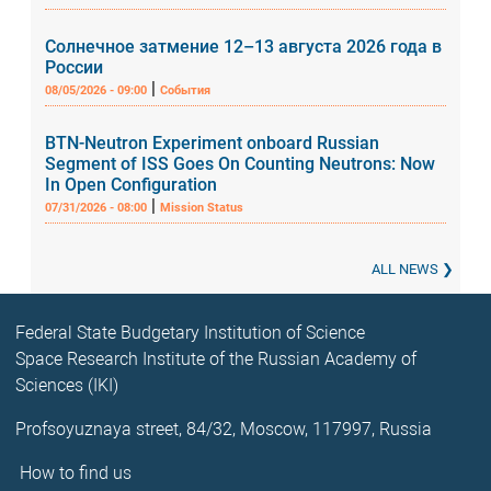
Солнечное затмение 12–13 августа 2026 года в
России
|
08/05/2026 - 09:00
События
BTN-Neutron Experiment onboard Russian
Segment of ISS Goes On Counting Neutrons: Now
In Open Configuration
|
07/31/2026 - 08:00
Mission Status
ALL NEWS
Federal State Budgetary Institution of Science
Space Research Institute of the Russian Academy of
Sciences (IKI)
Profsoyuznaya street, 84/32, Moscow, 117997, Russia
How to find us