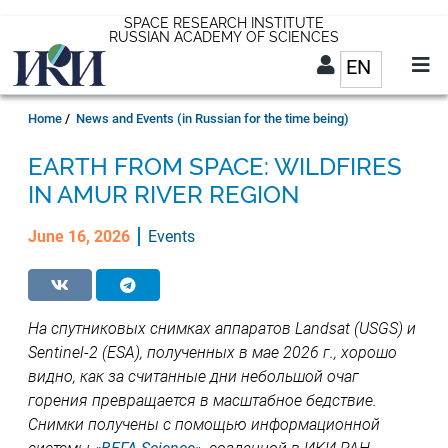
Skip
SPACE RESEARCH INSTITUTE
RUSSIAN ACADEMY OF SCIENCES
to
EN
List addit
main
content
EN
Breadcrumb
Home
News and Events (in Russian for the time being)
EARTH FROM SPACE: WILDFIRES
IN AMUR RIVER REGION
June 16, 2026
Events
На спутниковых снимках аппаратов
Landsat
(USGS) и
Sentinel-2
(ESA), полученных в мае 2026 г., хорошо
видно, как за считанные дни небольшой очаг
горения превращается в масштабное бедствие.
Снимки получены с помощью информационной