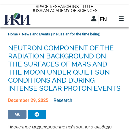
Skip
SPACE RESEARCH INSTITUTE
RUSSIAN ACADEMY OF SCIENCES
to
EN
List addit
main
content
EN
Breadcrumb
Home
News and Events (in Russian for the time being)
NEUTRON COMPONENT OF THE
RADIATION BACKGROUND ON
THE SURFACES OF MARS AND
THE MOON UNDER QUIET SUN
CONDITIONS AND DURING
INTENSE SOLAR PROTON EVENTS
December 29, 2025
Research
Численное моделирование нейтронного альбедо