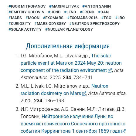
IGOR MITROFANOV
MAXIM LITVAK
ANTON SANIN
DMITRIY GOLOVIN
HEND
LEND
FREND
DAN
MARS
MOON
EXOMARS
EXOMARS-2016
TGO
LRO
CURIOSITY
MARS ODYSSEY
NEUTRON SPECTROSCOPY
SOLAR ACTIVITY
NUCLEAR PLANETOLOGY
Дополнительная информация
I.G. Mitrofanov, M.L. Litvak и др.,
The solar
particle event at Mars on 2024 May 20: neutron
component of the radiation environment
,
Acta
Astronautica
. 2025,
234
. 734–741
M.L. Litvak, I.G. Mitrofanov и др.,
Neutron
radiation dosimetry on Mars
,
Acta Astronautica
,
2025.
234
. 186–193
И.Г. Митрофанов, А.Б. Санин, М.Л. Литвак, Д.В.
Головин,
Нейтронное излучение Луны во
время исторического Солнечного протонного
события Кэррингтона 1 сентября 1859 года