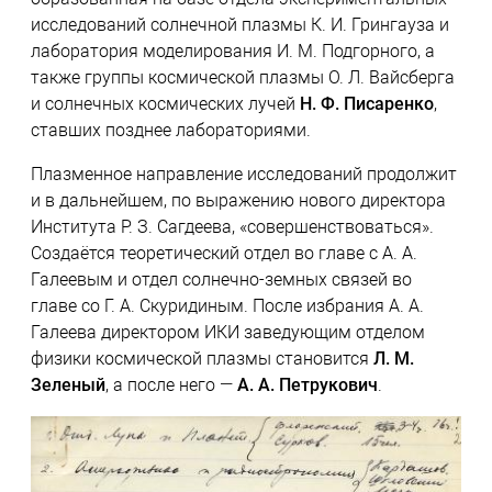
исследований солнечной плазмы К. И. Грингауза и
лаборатория моделирования И. М. Подгорного, а
также группы космической плазмы О. Л. Вайсберга
и солнечных космических лучей
Н. Ф. Писаренко
,
ставших позднее лабораториями.
Плазменное направление исследований продолжит
и в дальнейшем, по выражению нового директора
Института Р. З. Сагдеева, «совершенствоваться».
Создаётся теоретический отдел во главе с А. А.
Галеевым и отдел солнечно-земных связей во
главе со Г. А. Скуридиным. После избрания А. А.
Галеева директором ИКИ заведующим отделом
физики космической плазмы становится
Л. М.
Зеленый
, а после него —
А. А. Петрукович
.