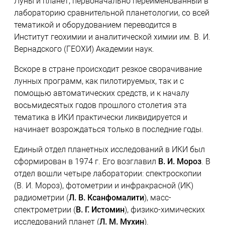
Луны и планет, первоначально переименованный в
лабораторию сравнительной планетологии, со всей
тематикой и оборудованием переводится в
Институт геохимии и аналитической химии им. В. И.
Вернадского (ГЕОХИ) Академии наук.
Вскоре в стране происходит резкое сворачивание
лунных программ, как пилотируемых, так и с
помощью автоматических средств, и к началу
восьмидесятых годов прошлого столетия эта
тематика в ИКИ практически ликвидируется и
начинает возрождаться только в последние годы.
Единый отдел планетных исследований в ИКИ был
сформирован в 1974 г. Его возглавил
В. И. Мороз
. В
отдел вошли четыре лаборатории: спектроскопии
(В. И. Мороз), фотометрии и инфракрасной (ИК)
радиометрии (
Л. В. Ксанфомалити
), масс-
спектрометрии (
В. Г. Истомин
), физико-химических
исследований планет (
Л. М. Мухин
).