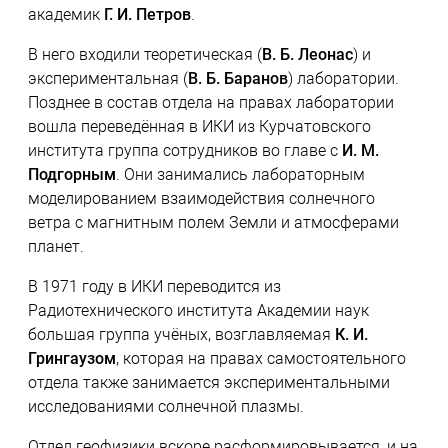
академик
Г. И. Петров
.
В него входили теоретическая (
В. Б. Леонас
) и
экспериментальная (
В. Б. Баранов
) лаборатории.
Позднее в состав отдела на правах лаборатории
вошла переведённая в ИКИ из Курчатовского
института группа сотрудников во главе с
И. М.
Подгорным
. Они занимались лабораторным
моделированием взаимодействия солнечного
ветра с магнитным полем Земли и атмосферами
планет.
В 1971 году в ИКИ переводится из
Радиотехнического института Академии наук
большая группа учёных, возглавляемая
К. И.
Грингаузом
, которая на правах самостоятельного
отдела также занимается экспериментальными
исследованиями солнечной плазмы.
Отдел геофизики вскоре расформировывается, и на