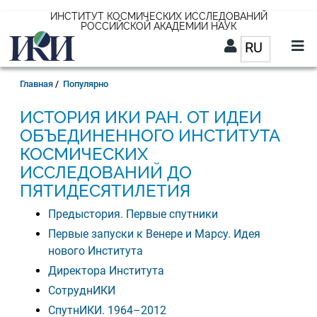
Перейти
ИНСТИТУТ КОСМИЧЕСКИХ ИССЛЕДОВАНИЙ
РОССИЙСКОЙ АКАДЕМИИ НАУК
к
RU
Список д
основному
содержанию
RU
Строка
Главная
Популярно
навигации
ИСТОРИЯ ИКИ РАН. ОТ ИДЕИ
ОБЪЕДИНЕННОГО ИНСТИТУТА
КОСМИЧЕСКИХ
ИССЛЕДОВАНИЙ ДО
ПЯТИДЕСЯТИЛЕТИЯ
Предыстория. Первые спутники
Первые запуски к Венере и Марсу. Идея
МЕНЮ
ДЛЯ
нового Института
СТРАНИЦЫ
Директора Института
ИСТОРИИ
СотруднИКИ
СпутнИКИ. 1964–2012