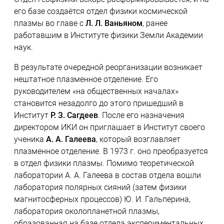
его базе создаётся отдел физики космической
плазмы во главе с
Л. Л. Ваньяном
, ранее
работавшим в Институте физики Земли Академии
наук.
В результате очередной реорганизации возникает
нештатное плазменное отделение. Его
руководителем «на общественных началах»
становится незадолго до этого пришедший в
Институт
Р. З. Сагдеев
. После его назначения
директором ИКИ он приглашает в Институт своего
ученика
А. А. Галеева
, который возглавляет
плазменное отделение. В 1973 г. оно преобразуется
в отдел физики плазмы. Помимо теоретической
лаборатории А. А. Галеева в состав отдела вошли
лаборатория полярных сияний (затем физики
магнитосферных процессов) Ю. И. Гальперина,
лаборатория околопланетной плазмы,
образованная на базе отдела экспериментальных