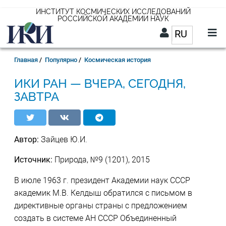
Перейти
ИНСТИТУТ КОСМИЧЕСКИХ ИССЛЕДОВАНИЙ
РОССИЙСКОЙ АКАДЕМИИ НАУК
к
RU
Список д
основному
содержанию
RU
Строка
Главная
Популярно
Космическая история
навигации
ИКИ РАН — ВЧЕРА, СЕГОДНЯ,
ЗАВТРА
Автор:
Зайцев Ю.И.
Источник:
Природа, №9 (1201), 2015
B июле 1963 г. президент Академии наук СССР
академик М.В. Келдыш обратился с письмом в
директивные органы страны с предложением
создать в системе АН СССР Объединенный