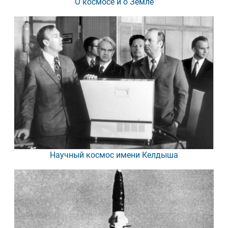
О космосе и о Земле
Научный космос имени Келдыша