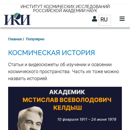
Перейти
ИНСТИТУТ КОСМИЧЕСКИХ ИССЛЕДОВАНИЙ
РОССИЙСКОЙ АКАДЕМИИ НАУК
к
RU
Список д
основному
содержанию
RU
Строка
Главная
Популярно
навигации
КОСМИЧЕСКАЯ ИСТОРИЯ
Статьи и видеосюжеты об изучении и освоении
космического пространства. Часть их тоже можно
назвать историей.