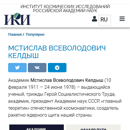
Перейти
ИНСТИТУТ КОСМИЧЕСКИХ ИССЛЕДОВАНИЙ
РОССИЙСКОЙ АКАДЕМИИ НАУК
к
RU
Список д
основному
содержанию
RU
Строка
Главная
Популярно
навигации
МСТИСЛАВ ВСЕВОЛОДОВИЧ
КЕЛДЫШ
Академик
Мстислав Всеволодович Келдыш
(10
февраля 1911 — 24 июня 1978) — выдающийся
ученый, трижды Герой Социалистического Труда,
академик, президент Академии наук СССР, «главный
теоретик» отечественной космонавтики, создатель
ракетно-ядерного щита нашей страны.