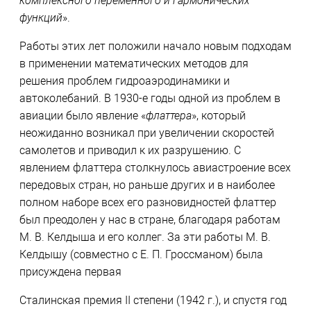
комплексного переменного и гармонических
функций
».
Работы этих лет положили начало новым подходам
в применении математических методов для
решения проблем гидроаэродинамики и
автоколебаний. В 1930-е годы одной из проблем в
авиации было явление «
флаттера
», который
неожиданно возникал при увеличении скоростей
самолетов и приводил к их разрушению. С
явлением флаттера столкнулось авиастроение всех
передовых стран, но раньше других и в наиболее
полном наборе всех его разновидностей флаттер
был преодолен у нас в стране, благодаря работам
М. В. Келдыша и его коллег. За эти работы М. В.
Келдышу (совместно с Е. П. Гроссманом) была
присуждена первая
Сталинская премия II степени (1942 г.), и спустя год