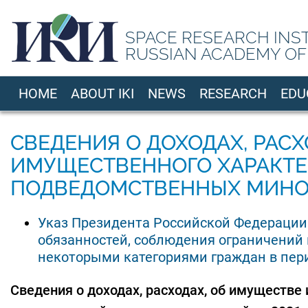
Skip
to
SPACE RESEARCH INS
main
RUSSIAN ACADEMY OF
content
HOME
ABOUT IKI
NEWS
RESEARCH
EDU
EN
СВЕДЕНИЯ О ДОХОДАХ, РАС
ИМУЩЕСТВЕННОГО ХАРАКТЕ
ПОДВЕДОМСТВЕННЫХ МИНО
Указ Президента Российской Федерации 
обязанностей, соблюдения ограничений 
некоторыми категориями граждан в пер
Сведения о доходах, расходах, об имуществе