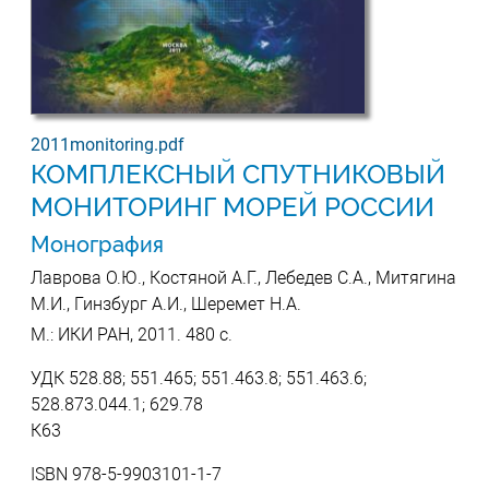
2011monitoring.pdf
КОМПЛЕКСНЫЙ СПУТНИКОВЫЙ
МОНИТОРИНГ МОРЕЙ РОССИИ
Монография
Лаврова О.Ю., Костяной А.Г., Лебедев С.А., Митягина
М.И., Гинзбург А.И., Шеремет Н.А.
М.: ИКИ РАН, 2011. 480 c.
УДК 528.88; 551.465; 551.463.8; 551.463.6;
528.873.044.1; 629.78
К63
ISBN 978-5-9903101-1-7