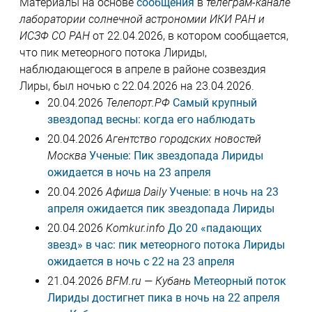
Материалы на основе
сообщения
в
телеграм-канале
лаборатории солнечной астрономии ИКИ РАН и
ИСЗФ СО РАН
от 22.04.2026, в котором сообщается,
что пик метеорного потока Лириды,
наблюдающегося в апреле в районе созвездия
Лиры, был ночью с 22.04.2026 на 23.04.2026.
20.04.2026
Телепорт.РФ
Самый крупный
звездопад весны: когда его наблюдать
20.04.2026
Агентство городских новостей
Москва
Ученые: Пик звездопада Лириды
ожидается в ночь на 23 апреля
20.04.2026
Афиша Daily
Ученые: в ночь на 23
апреля ожидается пик звездопада Лириды
20.04.2026
Komkur.info
До 20 «падающих
звезд» в час: пик метеорного потока Лириды
ожидается в ночь с 22 на 23 апреля
21.04.2026
BFM.ru — Кубань
Метеорный поток
Лириды достигнет пика в ночь на 22 апреля