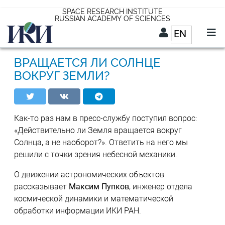
Skip
SPACE RESEARCH INSTITUTE
RUSSIAN ACADEMY OF SCIENCES
to
EN
List addit
main
content
EN
ВРАЩАЕТСЯ ЛИ СОЛНЦЕ
ВОКРУГ ЗЕМЛИ?
Как-то раз нам в пресс-службу поступил вопрос:
«Действительно ли Земля вращается вокруг
Солнца, а не наоборот?». Ответить на него мы
решили с точки зрения небесной механики.
О движении астрономических объектов
рассказывает
Максим Пупков
, инженер отдела
космической динамики и математической
обработки информации ИКИ РАН.