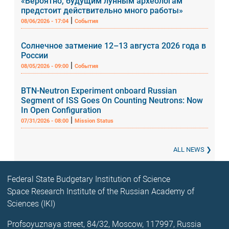
«Вероятно, будущим лунным археологам
предстоит действительно много работы»
|
08/06/2026 - 17:04
События
Солнечное затмение 12–13 августа 2026 года в
России
|
08/05/2026 - 09:00
События
BTN-Neutron Experiment onboard Russian
Segment of ISS Goes On Counting Neutrons: Now
In Open Configuration
|
07/31/2026 - 08:00
Mission Status
ALL NEWS
Federal State Budgetary Institution of Science
Space Research Institute of the Russian Academy of
Sciences (IKI)
Profsoyuznaya street, 84/32, Moscow, 117997, Russia