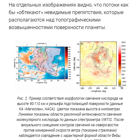
На отдельных изображениях видно, что потоки как
бы «обтекают» невидимые препятствия, которые
располагаются над топографическими
возвышенностями поверхности планеты.
Рис. 2. Пример соответствия морфологии свечения кислорода на
высоте 90-110 км и рельефа подстилающей поверхности (данные
КА «Магеллан», НАСА). Цветом показана высота в километрах.
Линиями показаны области различной интенсивности свечения
молекулярного кислорода по данным спектрометра VIRTIS. После
визуального смещения контуров свечения на северо-восток
против измеренной скорости ветра (показана стрелками)
наблюдается совпадение с характерной формой области Фебы.