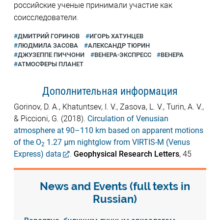
российские ученые принимали участие как
соисследователи.
ДМИТРИЙ ГОРИНОВ
ИГОРЬ ХАТУНЦЕВ
ЛЮДМИЛА ЗАСОВА
АЛЕКСАНДР ТЮРИН
ДЖУЗЕППЕ ПИЧЧОНИ
ВЕНЕРА-ЭКСПРЕСС
ВЕНЕРА
АТМОСФЕРЫ ПЛАНЕТ
Дополнительная информация
Gorinov, D. A., Khatuntsev, I. V., Zasova, L. V., Turin, A. V.,
& Piccioni, G. (2018).
Circulation of Venusian
atmosphere at 90–110 km based on apparent motions
of the O
1.27 μm nightglow from VIRTIS-M (Venus
2
Express) data
.
Geophysical Research Letters
, 45
News and Events (full texts in
Russian)