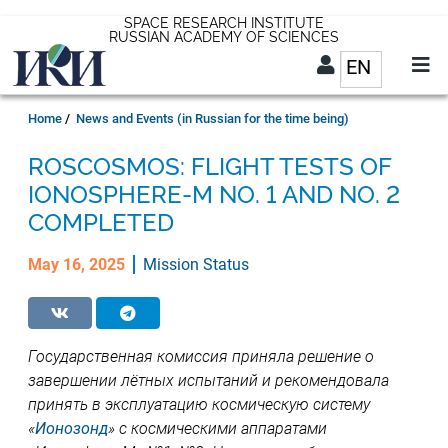
Skip
SPACE RESEARCH INSTITUTE
RUSSIAN ACADEMY OF SCIENCES
to
EN
List addit
main
content
EN
Breadcrumb
Home
News and Events (in Russian for the time being)
ROSCOSMOS: FLIGHT TESTS OF
IONOSPHERE-M NO. 1 AND NO. 2
COMPLETED
May 16, 2025
Mission Status
Государственная комиссия приняла решение о
завершении лётных испытаний и рекомендовала
принять в эксплуатацию космическую систему
«
Ионозонд
» с космическими аппаратами