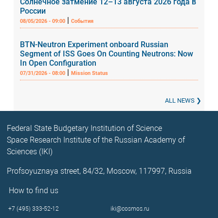
Солнечное затмение 12–13 августа 2026 года в
России
|
08/05/2026 - 09:00
События
BTN-Neutron Experiment onboard Russian
Segment of ISS Goes On Counting Neutrons: Now
In Open Configuration
|
07/31/2026 - 08:00
Mission Status
ALL NEWS
Federal State Budgetary Institution of Science
Space Research Institute of the Russian Academy of
Sciences (IKI)
Profsoyuznaya street, 84/32, Moscow, 117997, Russia
How to find us
+7 (495) 333-52-12
iki@cosmos.ru