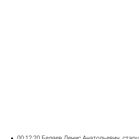
00:12:20
Беляев Денис Анатольевич
, стар