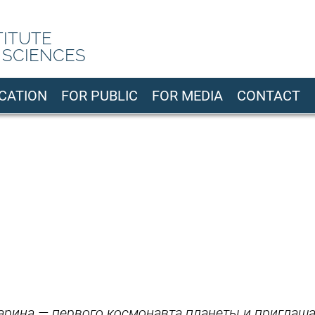
TITUTE
 SCIENCES
CATION
FOR PUBLIC
FOR MEDIA
CONTACT
рина — первого космонавта планеты и приглаша