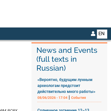
EN
List
News and Events
(full texts in
Russian)
«Вероятно, будущим лунным
археологам предстоит
действительно много работы»
|
08/06/2026 - 17:04
События
ем всех,
Солнечное затмение 12–13