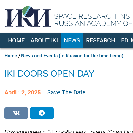
Skip
to
SPACE RESEARCH INS
main
RUSSIAN ACADEMY OF
content
HOME
ABOUT IKI
NEWS
RESEARCH
EDU
EN
Breadcrumb
Home
News and Events (in Russian for the time being)
IKI DOORS OPEN DAY
April 12, 2025
Save The Date
Поздравляем с 64-м юбилеем полета Юрия Гага