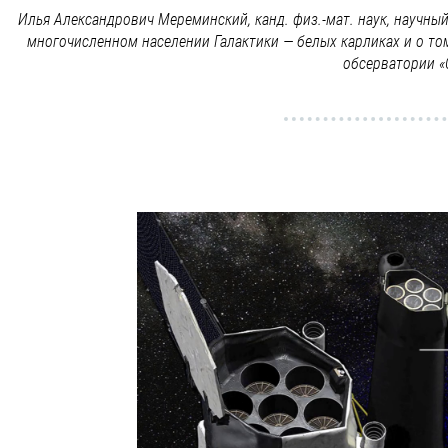
Илья Александрович Мереминский, канд. физ.-мат. наук, научны
многочисленном населении Галактики — белых карликах и о том
обсерватории «С
Видеофайл