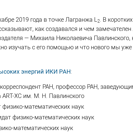
абре 2019 года в точке Лагранжа L
. В коротки
2
ссказывают, как создавался и чем замечателен 
создателя — Михаила Николаевича Павлинского, 
но изучать с его помощью и что нового мы уже
высоких энергий ИКИ РАН
:
н-корреспондент РАН, профессор РАН, заведующ
 ART-XC им. М. Н. Павлинского
т физико-математических наук
дидат физико-математических наук
изико-математических наук