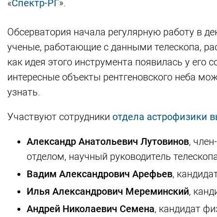
«
Спектр-РГ
».
Обсерватория начала регулярную работу в дек
ученые, работающие с данными телескопа, ра
как идея этого инструмента появилась у его 
интересные объекты рентгеновского неба мож
узнать.
Участвуют сотрудники
отдела астрофизики 
Александр Анатольевич Лутовинов
, чле
отделом, научный руководитель телескопа
Вадим Александрович Арефьев
, кандида
Илья Александрович Мереминский
, кан
Андрей Николаевич Семена
, кандидат ф