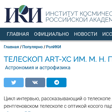
Перейти
к
ИНСТИТУТ КОСМИЧЕ
основному
РОССИЙСКОЙ АКАДЕ
содержанию
ГЛАВНАЯ
ОФИЦИАЛЬНО
НОВОСТИ
ИС
RU
Строка
Главная
Популярно
РолИКИ
навигации
ТЕЛЕСКОП ART-XC ИМ. М. Н.
Астрономия и астрофизика
Цикл интервью, рассказывающий о телескопе 
рентгеновском телескопе с оптикой косого па