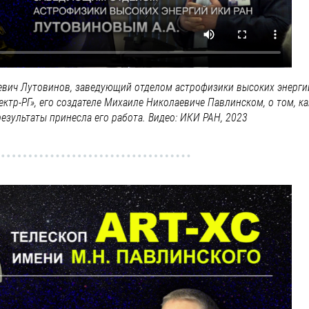
евич Лутовинов, заведующий отделом астрофизики высоких энерги
ектр-РГ», его создателе Михаиле Николаевиче Павлинском, о том, ка
езультаты принесла его работа. Видео: ИКИ РАН, 2023