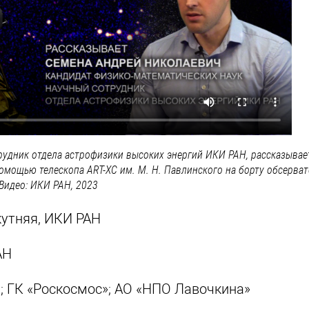
трудник отдела астрофизики высоких энергий ИКИ РАН, рассказывает
омощью телескопа ART-XC им. М. Н. Павлинского на борту обсерват
 Видео: ИКИ РАН, 2023
акутняя, ИКИ РАН
АН
; ГК «Роскосмос»; АО «НПО Лавочкина»