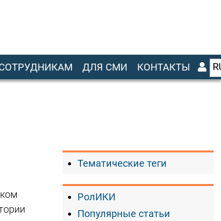
R
СОТРУДНИКАМ
ДЛЯ СМИ
КОНТАКТЫ
Тематические теги
ском
РолИКИ
атории
Популярные статьи