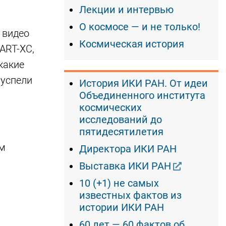
Лекции и интервью
О космосе — и не только!
х видео
Космическая история
ART-XC,
какие
 успели
История ИКИ РАН. От идеи
Объединенного института
космических
исследований до
пятидесятилетия
им
Директора ИКИ РАН
Выставка ИКИ РАН
10 (+1) не самых
известных фактов из
истории ИКИ РАН
60 лет — 60 фактов об