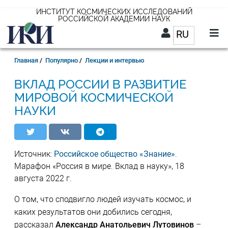
Перейти
ИНСТИТУТ КОСМИЧЕСКИХ ИССЛЕДОВАНИЙ
РОССИЙСКОЙ АКАДЕМИИ НАУК
к
RU
Список д
основному
содержанию
RU
Строка
Главная
Популярно
Лекции и интервью
навигации
ВКЛАД РОССИИ В РАЗВИТИЕ
МИРОВОЙ КОСМИЧЕСКОЙ
НАУКИ
Источник:
Российское общество «Знание»
.
Марафон «Россия в мире. Вклад в науку», 18
августа 2022 г.
О том, что сподвигло людей изучать космос, и
каких результатов они добились сегодня,
рассказал
Александр Анатольевич Лутовинов
–