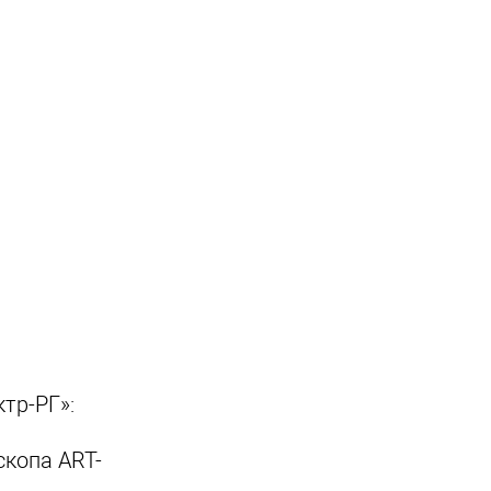
тр-РГ»:
скопа ART-