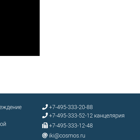
реждение
+7-495-333-20-88
+7-495-333-52-12 канцелярия
кой
+7-495-333-12-48
iki@cosmos.ru