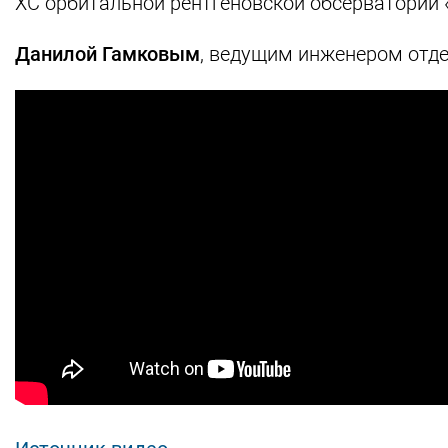
XC орбитальной рентгеновской обсерватории 
Данилой Гамковым
, ведущим инженером отде