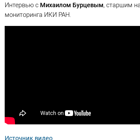
Интервью с
Михаилом Бурцевым
, старшим н
мониторинга ИКИ РАН.
Источник видео