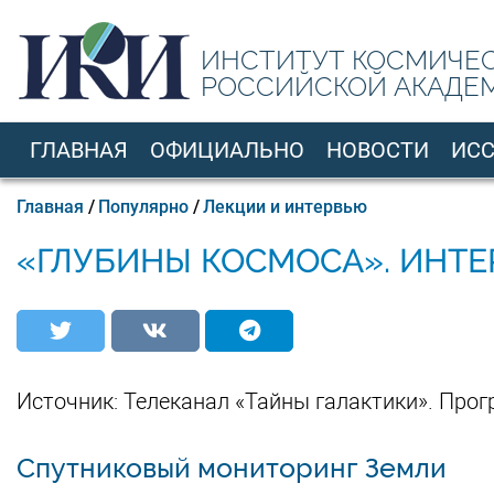
Перейти
к
ИНСТИТУТ КОСМИЧЕ
основному
РОССИЙСКОЙ АКАДЕ
содержанию
ГЛАВНАЯ
ОФИЦИАЛЬНО
НОВОСТИ
ИС
RU
Строка
Главная
Популярно
Лекции и интервью
навигации
«ГЛУБИНЫ КОСМОСА». ИНТЕ
Источник: Телеканал «Тайны галактики». Про
Спутниковый мониторинг Земли