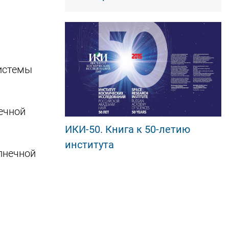
системы
ечной
ИКИ-50. Книга к 50-летию
института
лнечной