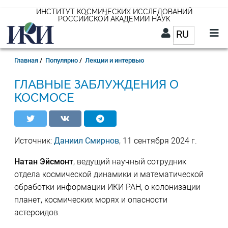
Перейти
ИНСТИТУТ КОСМИЧЕСКИХ ИССЛЕДОВАНИЙ
РОССИЙСКОЙ АКАДЕМИИ НАУК
к
RU
Список д
основному
содержанию
RU
Строка
Главная
Популярно
Лекции и интервью
навигации
ГЛАВНЫЕ ЗАБЛУЖДЕНИЯ О
КОСМОСЕ
Источник:
Даниил Смирнов
, 11 сентября 2024 г.
Натан Эйсмонт
, ведущий научный сотрудник
отдела космической динамики и математической
обработки информации ИКИ РАН, о колонизации
планет, космических морях и опасности
астероидов.