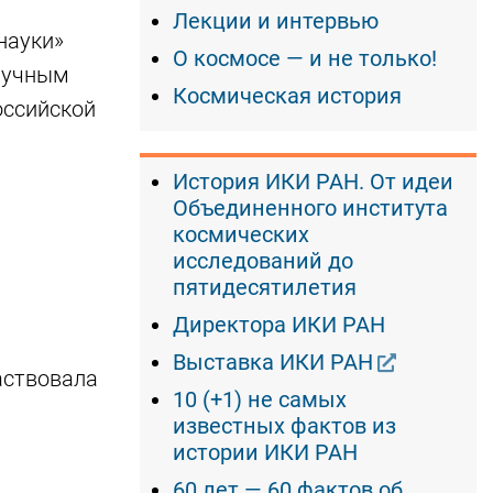
Лекции и интервью
науки»
О космосе — и не только!
научным
Космическая история
оссийской
История ИКИ РАН. От идеи
Объединенного института
космических
исследований до
пятидесятилетия
Директора ИКИ РАН
Выставка ИКИ РАН
аствовала
10 (+1) не самых
известных фактов из
истории ИКИ РАН
60 лет — 60 фактов об