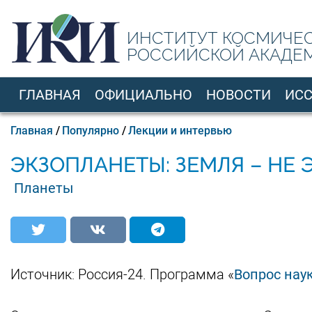
Перейти
к
ИНСТИТУТ КОСМИЧЕ
основному
РОССИЙСКОЙ АКАДЕ
содержанию
ГЛАВНАЯ
ОФИЦИАЛЬНО
НОВОСТИ
ИС
RU
Строка
Главная
Популярно
Лекции и интервью
навигации
ЭКЗОПЛАНЕТЫ: ЗЕМЛЯ – НЕ 
Планеты
Источник: Россия-24. Программа «
Вопрос нау