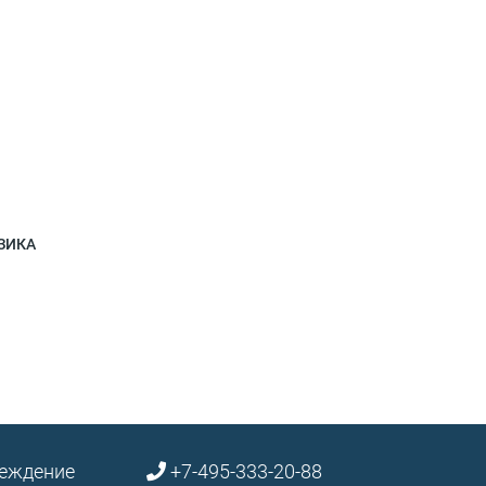
ЗИКА
реждение
+7-495-333-20-88