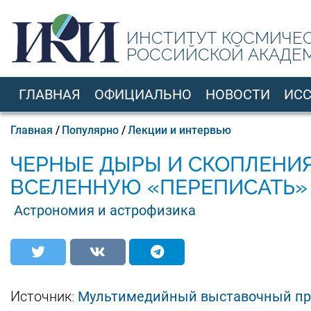
Перейти
к
ИНСТИТУТ КОСМИЧЕ
основному
РОССИЙСКОЙ АКАДЕ
содержанию
ГЛАВНАЯ
ОФИЦИАЛЬНО
НОВОСТИ
ИС
RU
Строка
Главная
Популярно
Лекции и интервью
навигации
ЧЕРНЫЕ ДЫРЫ И СКОПЛЕНИЯ
ВСЕЛЕННУЮ «ПЕРЕПИСАТЬ»
Астрономия и астрофизика
Источник:
Мультимедийный выставочный пр