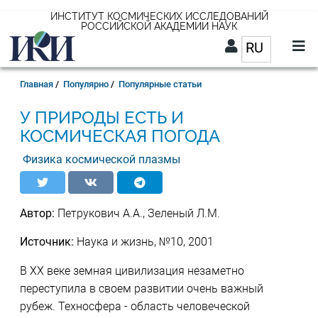
Перейти
ИНСТИТУТ КОСМИЧЕСКИХ ИССЛЕДОВАНИЙ
РОССИЙСКОЙ АКАДЕМИИ НАУК
к
RU
Список д
основному
содержанию
RU
Строка
Главная
Популярно
Популярные статьи
навигации
У ПРИРОДЫ ЕСТЬ И
КОСМИЧЕСКАЯ ПОГОДА
Физика космической плазмы
Автор:
Петрукович А.А., Зеленый Л.М.
Источник:
Наука и жизнь, №10, 2001
В XX веке земная цивилизация незаметно
переступила в своем развитии очень важный
рубеж. Техносфера - область человеческой