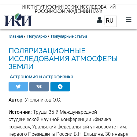
Перейти
ИНСТИТУТ КОСМИЧЕСКИХ ИССЛЕДОВАНИЙ
РОССИЙСКОЙ АКАДЕМИИ НАУК
к
RU
Список д
основному
содержанию
RU
Строка
Главная
Популярно
Популярные статьи
навигации
ПОЛЯРИЗАЦИОННЫЕ
ИССЛЕДОВАНИЯ АТМОСФЕРЫ
ЗЕМЛИ
Астрономия и астрофизика
Автор:
Угольников О.С.
Источник:
Труды 35-й Международной
студенческой научной конференции «Физика
космоса», Уральский федеральный университет им.
первого Президента России Б.Н. Ельцина, 30 января