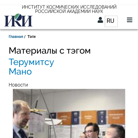
Перейти
ИНСТИТУТ КОСМИЧЕСКИХ ИССЛЕДОВАНИЙ
РОССИЙСКОЙ АКАДЕМИИ НАУК
к
RU
Список д
основному
содержанию
RU
Строка
Главная
Тэги
навигации
Материалы с тэгом
Терумитсу
Мано
Новости