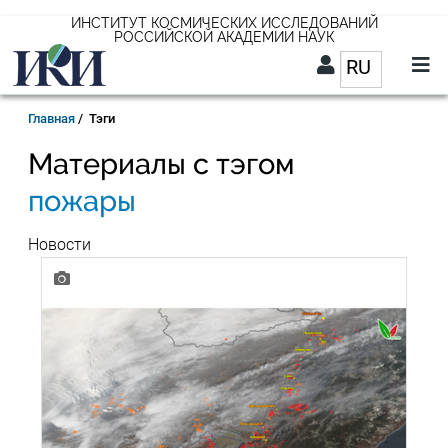
Перейти
ИНСТИТУТ КОСМИЧЕСКИХ ИССЛЕДОВАНИЙ
РОССИЙСКОЙ АКАДЕМИИ НАУК
к
RU
Список д
основному
содержанию
RU
Строка
Главная
Тэги
навигации
Материалы с тэгом
пожары
Новости