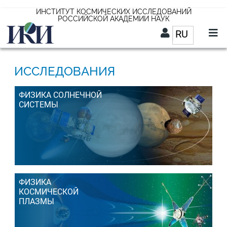
Перейти
ИНСТИТУТ КОСМИЧЕСКИХ ИССЛЕДОВАНИЙ
РОССИЙСКОЙ АКАДЕМИИ НАУК
к
RU
Список д
основному
содержанию
RU
ИССЛЕДОВАНИЯ
ФИЗИКА СОЛНЕЧНОЙ
СИСТЕМЫ
ФИЗИКА
КОСМИЧЕСКОЙ
ПЛАЗМЫ