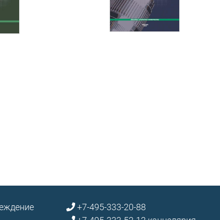
реждение
+7-495-333-20-88