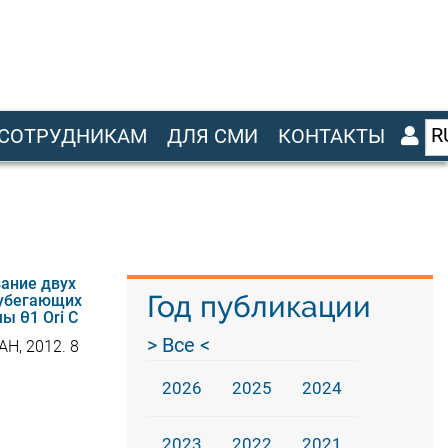
R
СОТРУДНИКАМ
ДЛЯ СМИ
КОНТАКТЫ
ание двух
Год публикации
 убегающих
ы θ1 Ori C
> Все <
АН, 2012. 8
2026
2025
2024
2023
2022
2021