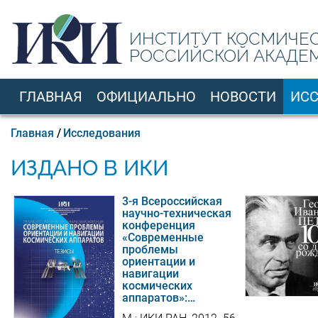
Перейти
к
ИНСТИТУТ КОСМИЧЕ
основному
РОССИЙСКОЙ АКАДЕ
содержанию
ГЛАВНАЯ
ОФИЦИАЛЬНО
НОВОСТИ
ИС
RU
Строка
Главная
Исследования
навигации
ИЗДАНО В ИКИ
3-я Всероссийская
научно-техническая
конференция
«Современные
проблемы
ориентации и
навигации
космических
аппаратов»:…