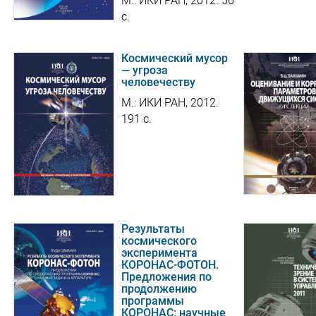
М.: ИКИ РАН, 2012. 56
с.
Космический мусор
— угроза
человечеству
М.: ИКИ РАН, 2012.
191 c.
Результаты
космического
эксперимента
КОРОНАС-ФОТОН.
Предложения по
продолжению
программы
КОРОНАС: научные