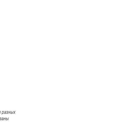
я разных
азаны