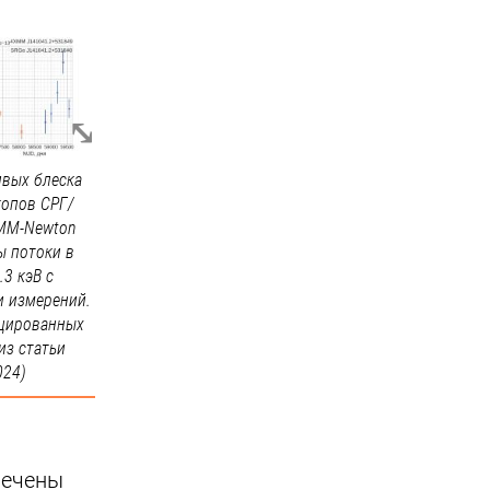
вых блеска
копов СРГ/
XMM-Newton
ы потоки в
.3 кэВ с
 измерений.
ицированных
из статьи
024)
лечены