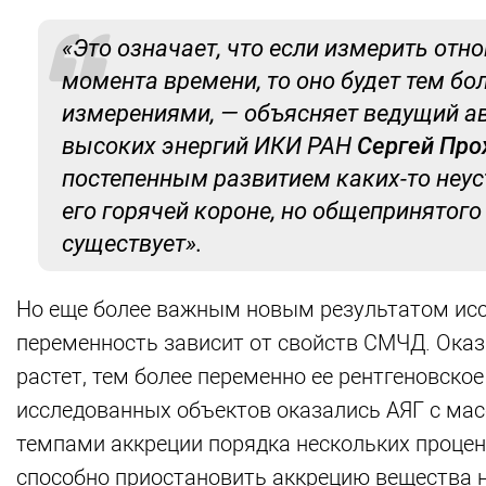
«Это означает, что если измерить отн
момента времени, то оно будет тем б
измерениями, — объясняет ведущий а
высоких энергий ИКИ РАН
Сергей Про
постепенным развитием каких-то неу
его горячей короне, но общепринятого
существует».
Но еще более важным новым результатом иссл
переменность зависит от свойств СМЧД. Оказа
растет, тем более переменно ее рентгеновск
исследованных объектов оказались АЯГ с ма
темпами аккреции порядка нескольких процен
способно приостановить аккрецию вещества н