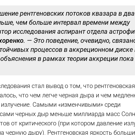
ошение рентгеновских потоков квазара в дв
ольше, чем больше интервал времени между
втор исследования аспирант отдела астроф
хоренко
. — Это поведение, очевидно, связан
стойчивых процессов в аккреционном диске 
 объяснения в рамках теории аккреции пока
едования стал вывод о том, что рентгеновская
лось, что чем легче черная дыра и чем медлен
ое излучение. Самыми «изменчивыми» среди
ссами черных дыр меньше миллиарда масс Солн
тов от критического (при котором давление изл
а черную дыру). Рентгеновская яркость больш