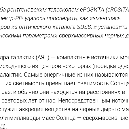
еба рентгеновским телескопом еРОЗИТА (eROSITA)
ектр-РГ» удалось проследить, как изменялась
ров из оптического каталога SDSS, и установить
ческими параметрами сверхмассивных черных д
дра галактик (АЯГ) — компактные источники м
 исходящего из центров некоторых (порядка одн
галактик. Самые энергичные из них называются
— их светимость превышает светимость Солнца
раз, и обычно они находятся на расстояниях в
световых лет от нас. Непосредственным источ
служит аккреция вещества на черные дыры с ма
или миллиарды масс Солнца — сверхмассивные
Д).