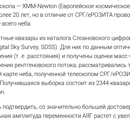
ескопа — XMM-Newton (Европейское космическое
олее 20 лет, но в отличие от СРГ/еРОЗИТА пров
 всего неба.
тные квазары из каталога Слоановского цифро
ital Sky Survey, SDSS). Для них по данным опти
ия (т. е. расстояния) и получены оценки масс
ния рентгеновского потока, рассматривались 
й карте неба, полученной телескопом СРГ/еРОЗИ
 Получившаяся выборка состоит из 2344 квазаро
n.
ь подтвердить, со значительно большей достове
ьная амплитуда переменности АЯГ растет с уве