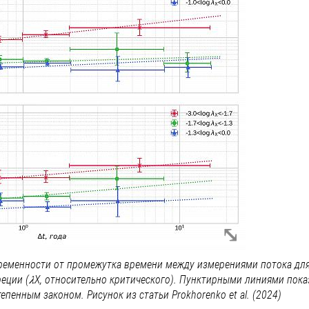
ременности от промежутка времени между измерениями потока дл
реции (𝜆X, относительно критического). Пунктирными линиями пок
енным законом. Рисунок из статьи Prokhorenko et al. (2024)