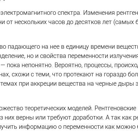
 электромагнитного спектра. Изменения рентге
и от нескольких часов до десятков лет (самых
тво падающего на нее в единицу времени вещест
еление, но и свойства переменности излучения
— пока непонятно. Вероятно, процессы, происх
ах, схожи с теми, что протекают на гораздо бо
стемах при аккреции вещества на черные дыры 
ожество теоретических моделей. Рентгеновские
 них верны или требуют доработки. А так как р
олучить информацию о переменности как можно