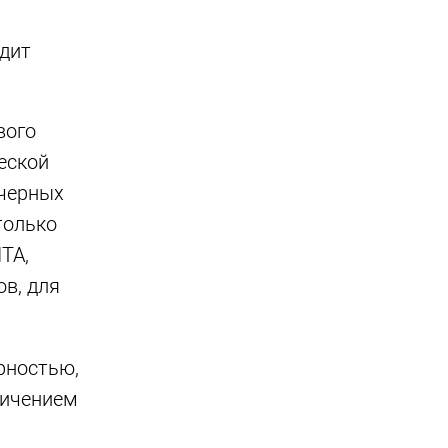
одит
вого
ческой
 черных
только
ТА,
в, для
рностью,
личением