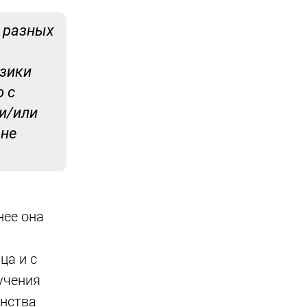
а разных
изики
о с
и/или
 не
нее она
ца и с
учения
инства