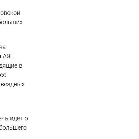
новской
 больших
ва
 АЯГ.
одящие в
лее
звездных
ечь идет о
 большего