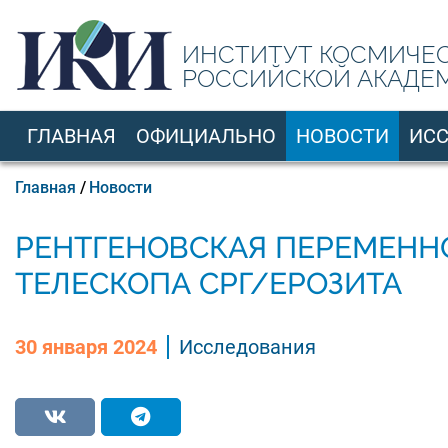
Перейти
к
ИНСТИТУТ КОСМИЧЕ
основному
РОССИЙСКОЙ АКАДЕ
содержанию
ГЛАВНАЯ
ОФИЦИАЛЬНО
НОВОСТИ
ИС
RU
Строка
Главная
Новости
навигации
РЕНТГЕНОВСКАЯ ПЕРЕМЕННО
ТЕЛЕСКОПА СРГ/ЕРОЗИТА
30 января 2024
Исследования