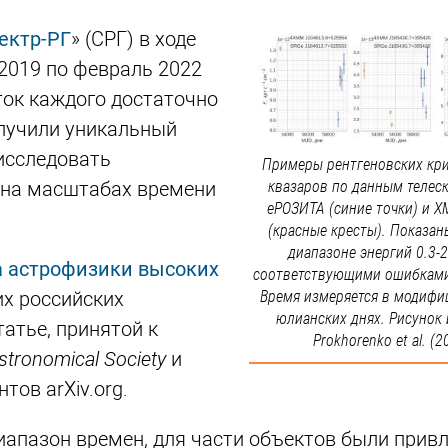
ектр-РГ
» (СРГ) в ходе
 2019 по февраль 2022
оток каждого достаточно
олучили уникальный
исследовать
Примеры рентгеновских кри
 на масштабах времени
квазаров по данным телес
еРОЗИТА (синие точки) и 
(красные кресты). Показан
диапазоне энергий 0.3-2
а астрофизики высоких
соответствующими ошибками
их российских
Время измеряется в модиф
юлианских днях. Рисунок 
татье, принятой к
Prokhorenko et al. (2
Astronomical Society
и
тов arXiv.org.
апазон времен, для части объектов были прив