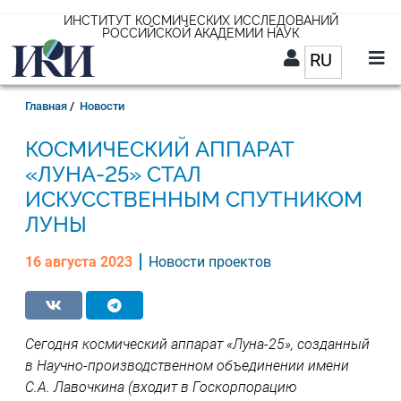
Перейти
ИНСТИТУТ КОСМИЧЕСКИХ ИССЛЕДОВАНИЙ
РОССИЙСКОЙ АКАДЕМИИ НАУК
к
RU
Список д
основному
содержанию
RU
Строка
Главная
Новости
навигации
КОСМИЧЕСКИЙ АППАРАТ
«ЛУНА-25» СТАЛ
ИСКУССТВЕННЫМ СПУТНИКОМ
ЛУНЫ
16 августа 2023
Новости проектов
Сегодня космический аппарат «Луна-25», созданный
в Научно-производственном объединении имени
С.А. Лавочкина (входит в Госкорпорацию