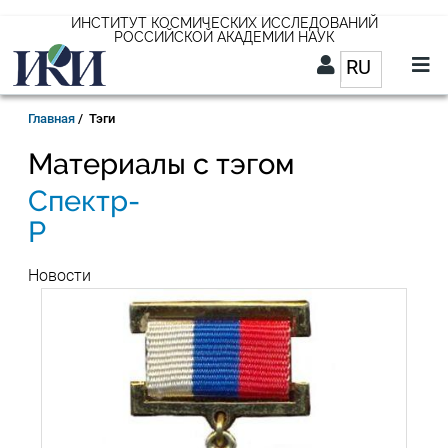
Перейти
ИНСТИТУТ КОСМИЧЕСКИХ ИССЛЕДОВАНИЙ
РОССИЙСКОЙ АКАДЕМИИ НАУК
к
RU
Список д
основному
содержанию
RU
Строка
Главная
Тэги
навигации
Материалы с тэгом
Спектр-
Р
Новости