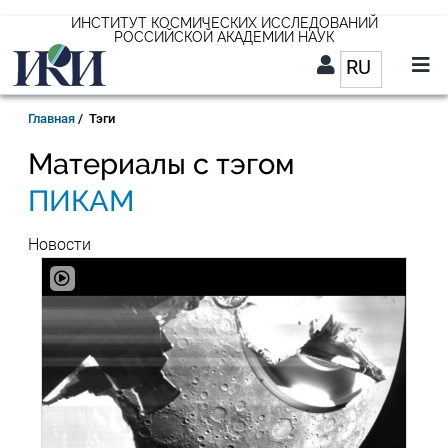
Перейти
ИНСТИТУТ КОСМИЧЕСКИХ ИССЛЕДОВАНИЙ
РОССИЙСКОЙ АКАДЕМИИ НАУК
к
RU
Список д
основному
содержанию
RU
Строка
Главная
Тэги
навигации
Материалы с тэгом
ПИКАМ
Новости