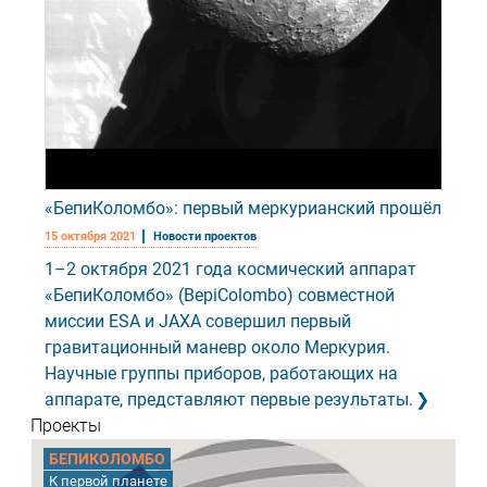
«БепиКоломбо»: первый меркурианский прошёл
15 октября 2021
Новости проектов
1–2 октября 2021 года космический аппарат
«БепиКоломбо» (BepiColombo) совместной
миссии ESA и JAXA совершил первый
гравитационный маневр около Меркурия.
Научные группы приборов, работающих на
аппарате, представляют первые результаты.
Проекты
БЕПИКОЛОМБО
К первой планете