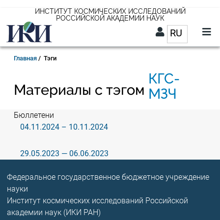
Перейти
ИНСТИТУТ КОСМИЧЕСКИХ ИССЛЕДОВАНИЙ
РОССИЙСКОЙ АКАДЕМИИ НАУК
к
RU
Список д
основному
содержанию
RU
Строка
Главная
Тэги
навигации
КГС-
Материалы с тэгом
МЗЧ
Бюллетени
04.11.2024 – 10.11.2024
29.05.2023 — 06.06.2023
Федеральное государственное бюджетное учреждение
науки
Институт космических исследований Российской
академии наук (ИКИ РАН)