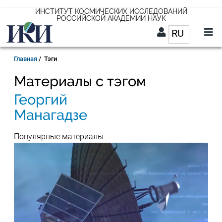
Перейти
ИНСТИТУТ КОСМИЧЕСКИХ ИССЛЕДОВАНИЙ
РОССИЙСКОЙ АКАДЕМИИ НАУК
к
RU
Список д
основному
содержанию
RU
Строка
Главная
Тэги
навигации
Материалы с тэгом
Георгий
Манагадзе
Популярные материалы