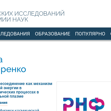
СКИХ ИССЛЕДОВАНИЙ
МИИ НАУК
СЛЕДОВАНИЯ
ОБРАЗОВАНИЕ
ПОПУЛЯРНО
а
оренко
ресоединение как механизм
й энергии в
ческих процессах в
льной плазме
ания
 физики космической