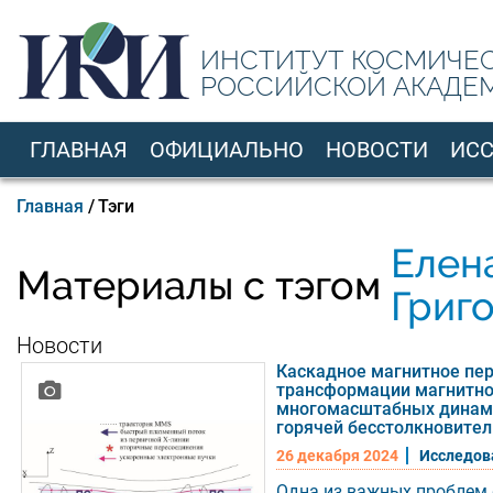
Перейти
к
ИНСТИТУТ КОСМИЧЕ
основному
РОССИЙСКОЙ АКАДЕ
содержанию
ГЛАВНАЯ
ОФИЦИАЛЬНО
НОВОСТИ
ИС
RU
Строка
Главная
Тэги
навигации
Елен
Материалы с тэгом
Григ
Новости
Каскадное магнитное пе
трансформации магнитно
многомасштабных динами
горячей бесстолкновите
26 декабря 2024
Исследов
Одна из важных проблем