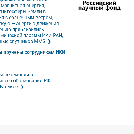
магнитная энергия,
агнитосферы Земли в
ия с солнечным ветром,
скую — энергию движения
шению приблизились
смической плазмы ИКИ РАН,
ные спутников MMS.
ы вручены сотрудникам ИКИ
й церемонии в
сшего образования РФ
Фальков.