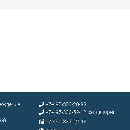
реждение
+7-495-333-20-88
+7-495-333-52-12 канцелярия
кой
+7-495-333-12-48