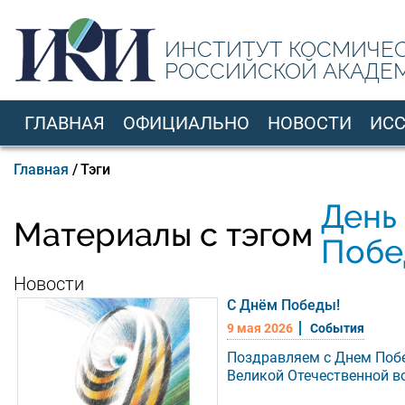
Перейти
к
ИНСТИТУТ КОСМИЧЕ
основному
РОССИЙСКОЙ АКАДЕ
содержанию
ГЛАВНАЯ
ОФИЦИАЛЬНО
НОВОСТИ
ИС
RU
Строка
Главная
Тэги
навигации
День
Материалы с тэгом
Побе
Новости
С Днём Победы!
9 мая 2026
События
Поздравляем с Днем Поб
Великой Отечественной в