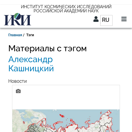
Перейти
ИНСТИТУТ КОСМИЧЕСКИХ ИССЛЕДОВАНИЙ
РОССИЙСКОЙ АКАДЕМИИ НАУК
к
RU
Список д
основному
содержанию
RU
Строка
Главная
Тэги
навигации
Материалы с тэгом
Александр
Кашницкий
Новости