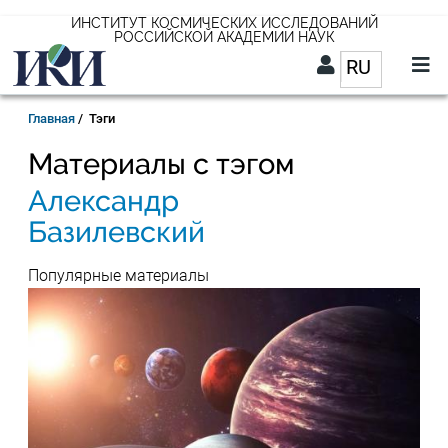
Перейти
ИНСТИТУТ КОСМИЧЕСКИХ ИССЛЕДОВАНИЙ
РОССИЙСКОЙ АКАДЕМИИ НАУК
к
RU
Список д
основному
содержанию
RU
Строка
Главная
Тэги
навигации
Материалы с тэгом
Александр
Базилевский
Популярные материалы