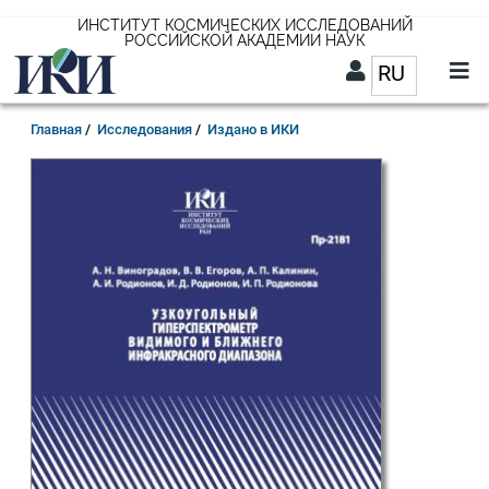
Перейти
ИНСТИТУТ КОСМИЧЕСКИХ ИССЛЕДОВАНИЙ
РОССИЙСКОЙ АКАДЕМИИ НАУК
к
RU
Список д
основному
содержанию
RU
Строка
Главная
Исследования
Издано в ИКИ
навигации