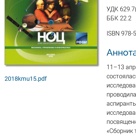
УДК 629
ББК 22.2
ISBN 978-
Аннот
11–13 апр
состоялас
2018kmu15.pdf
исследова
проводила
аспиранты
исследова
посвященн
«Сборник 