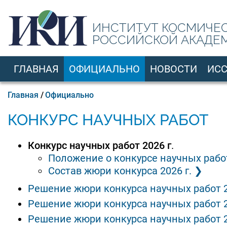
Перейти
к
ИНСТИТУТ КОСМИЧЕ
основному
РОССИЙСКОЙ АКАДЕ
содержанию
ГЛАВНАЯ
ОФИЦИАЛЬНО
НОВОСТИ
ИС
RU
Строка
Главная
Официально
навигации
КОНКУРС НАУЧНЫХ РАБОТ
Конкурс научных работ 2026 г
.
Положение о конкурсе научных работ 
Состав жюри конкурса 2026 г.
Решение жюри конкурса научных работ 2
Решение жюри конкурса научных работ 2
Решение жюри конкурса научных работ 2