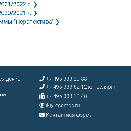
021/2022 г.
020/2021 г.
аммы "Перспектива"
реждение
+7-495-333-20-88
+7-495-333-52-12 канцелярия
кой
+7-495-333-12-48
iki@cosmos.ru
Контактная форма