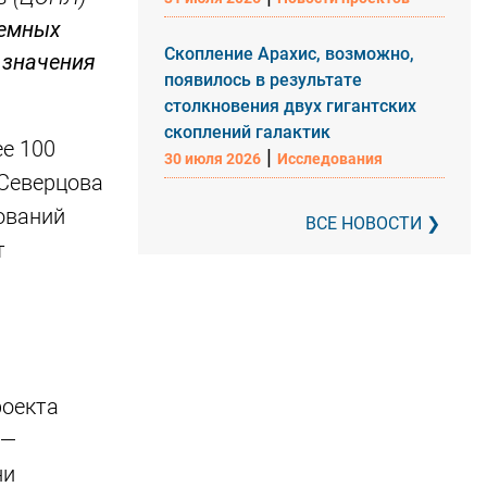
земных
Скопление Арахис, возможно,
 значения
появилось в результате
столкновения двух гигантских
скоплений галактик
е 100
|
30 июля 2026
Исследования
 Северцова
ований
ВСЕ НОВОСТИ
т
роекта
 —
ни