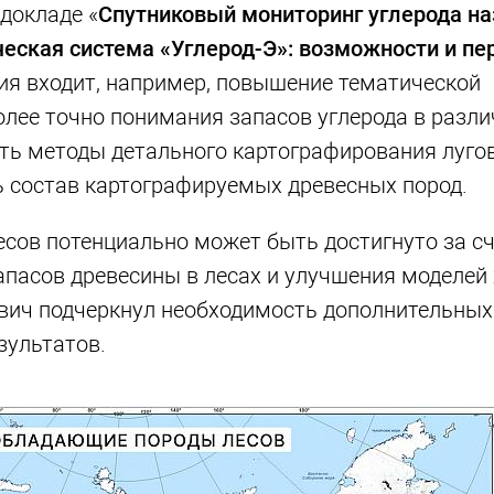
докладе «
Спутниковый мониторинг углерода н
еская система «Углерод-Э»: возможности и п
тия входит, например, повышение тематической
более точно понимания запасов углерода в разл
ть методы детального картографирования лугов,
ь состав картографируемых древесных пород.
сов потенциально может быть достигнуто за с
пасов древесины в лесах и улучшения моделей
ович подчеркнул необходимость дополнительных
зультатов.