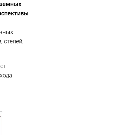
аземных
ерспективы
ичных
 степей,
чет
 хода