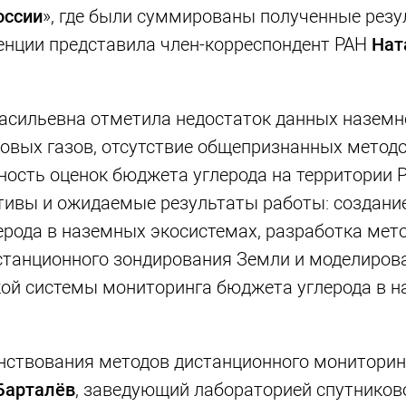
оссии
», где были суммированы полученные резу
енции представила член-корреспондент РАН
Нат
асильевна отметила недостаток данных наземн
ковых газов, отсутствие общепризнанных метод
ность оценок бюджета углерода на территории Р
тивы и ожидаемые результаты работы: создани
рода в наземных экосистемах, разработка мет
станционного зондирования Земли и моделиров
ой системы мониторинга бюджета углерода в 
енствования методов дистанционного мониторин
Барталёв
, заведующий лабораторией спутников