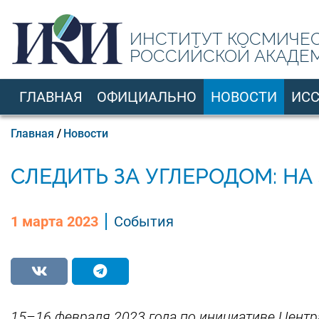
Перейти
к
ИНСТИТУТ КОСМИЧЕ
основному
РОССИЙСКОЙ АКАДЕ
содержанию
ГЛАВНАЯ
ОФИЦИАЛЬНО
НОВОСТИ
ИС
RU
Строка
Главная
Новости
навигации
СЛЕДИТЬ ЗА УГЛЕРОДОМ: НА
1 марта 2023
События
15–16 февраля 2023 года по инициативе Центр