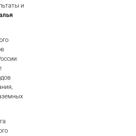
льтаты и
алья
ого
ов
оссии.
е
одов
ания,
наземных
га
ого