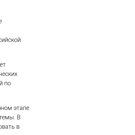
е
сийской
ет
ческих
й по
нном этапе
темы. В
овать в