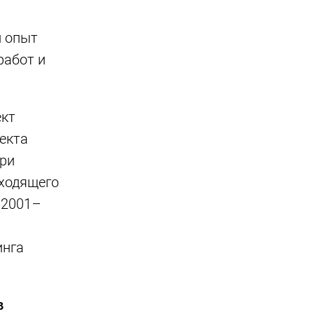
й опыт
работ и
ект
екта
При
входящего
 2001–
инга
в