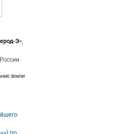
ерод-Э
»,
России.
АНИЕ ЗЕМЛИ
ейшего
ы») по