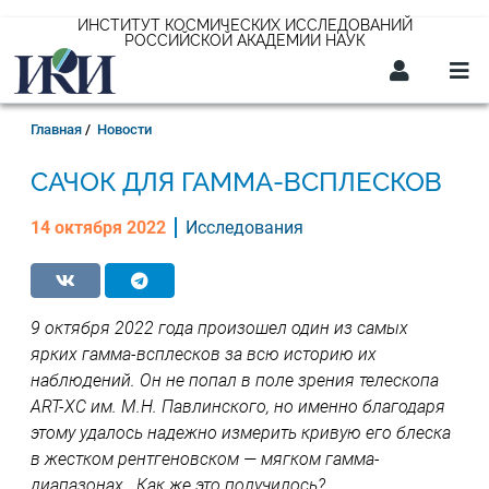
Перейти
ИНСТИТУТ КОСМИЧЕСКИХ ИССЛЕДОВАНИЙ
РОССИЙСКОЙ АКАДЕМИИ НАУК
к
основному
содержанию
Строка
Главная
Новости
навигации
САЧОК ДЛЯ ГАММА-ВСПЛЕСКОВ
14 октября 2022
Исследования
9 октября 2022 года произошел один из самых
ярких гамма-всплесков за всю историю их
наблюдений. Он не попал в поле зрения телескопа
ART-XC им. М.Н. Павлинского, но именно благодаря
этому удалось надежно измерить кривую его блеска
в жестком рентгеновском — мягком гамма-
диапазонах. Как же это получилось?