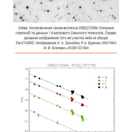
Слева: послесвечение гамма-всплеска GRB221009A (показано
стрелкой) по данным 1.6-метрового Саянского телескопа. Справа:
архивное изображение того же участка неба из обзора
PanSTARRS. Изображение И. А. Зазнобин, Р. А. Буренин, ИКИ РАН;
М. В. Еселевич, ИСЗФ СО РАН