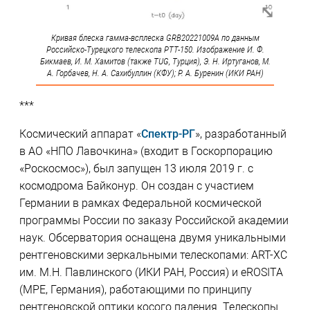
Кривая блеска гамма-всплеска GRB20221009A по данным
Российско-Турецкого телескопа РТТ-150. Изображение И. Ф.
Бикмаев, И. М. Хамитов (также TUG, Турция), Э. Н. Иртуганов, М.
А. Горбачев, Н. А. Сахибуллин (КФУ); Р. А. Буренин (ИКИ РАН)
***
Космический аппарат «
Спектр-РГ
», разработанный
в АО «НПО Лавочкина» (входит в Госкорпорацию
«Роскосмос»), был запущен 13 июля 2019 г. с
космодрома Байконур. Он создан с участием
Германии в рамках Федеральной космической
программы России по заказу Российской академии
наук. Обсерватория оснащена двумя уникальными
рентгеновскими зеркальными телескопами: ART-XC
им. М.Н. Павлинского (ИКИ РАН, Россия) и eROSITA
(MPE, Германия), работающими по принципу
рентгеновской оптики косого падения. Телескопы