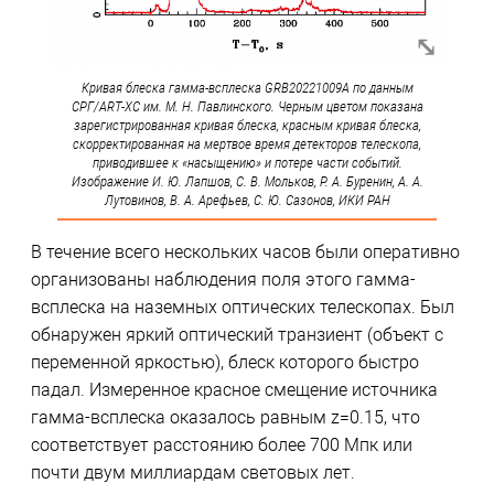
Кривая блеска гамма-всплеска GRB20221009A по данным
СРГ/ART-XC им. М. Н. Павлинского. Черным цветом показана
зарегистрированная кривая блеска, красным кривая блеска,
скорректированная на мертвое время детекторов телескопа,
приводившее к «насыщению» и потере части событий.
Изображение И. Ю. Лапшов, С. В. Мольков, Р. А. Буренин, А. А.
Лутовинов, В. А. Арефьев, С. Ю. Сазонов, ИКИ РАН
В течение всего нескольких часов были оперативно
организованы наблюдения поля этого гамма-
всплеска на наземных оптических телескопах. Был
обнаружен яркий оптический транзиент (объект с
переменной яркостью), блеск которого быстро
падал. Измеренное красное смещение источника
гамма-всплеска оказалось равным z=0.15, что
соответствует расстоянию более 700 Мпк или
почти двум миллиардам световых лет.