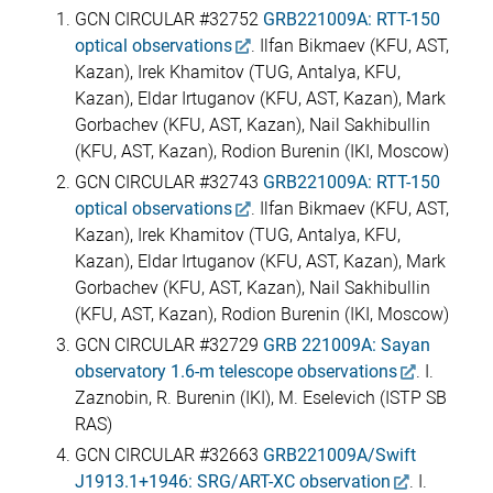
GCN CIRCULAR #32752
GRB221009A: RTT-150
optical observations
. Ilfan Bikmaev (KFU, AST,
Kazan), Irek Khamitov (TUG, Antalya, KFU,
Kazan), Eldar Irtuganov (KFU, AST, Kazan), Mark
Gorbachev (KFU, AST, Kazan), Nail Sakhibullin
(KFU, AST, Kazan), Rodion Burenin (IKI, Moscow)
GCN CIRCULAR #32743
GRB221009A: RTT-150
optical observations
. Ilfan Bikmaev (KFU, AST,
Kazan), Irek Khamitov (TUG, Antalya, KFU,
Kazan), Eldar Irtuganov (KFU, AST, Kazan), Mark
Gorbachev (KFU, AST, Kazan), Nail Sakhibullin
(KFU, AST, Kazan), Rodion Burenin (IKI, Moscow)
GCN CIRCULAR #32729
GRB 221009A: Sayan
observatory 1.6-m telescope observations
. I.
Zaznobin, R. Burenin (IKI), M. Eselevich (ISTP SB
RAS)
GCN CIRCULAR #32663
GRB221009A/Swift
J1913.1+1946: SRG/ART-XC observation
. I.