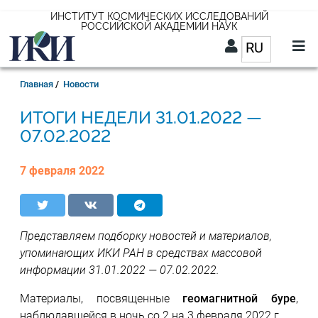
Перейти
ИНСТИТУТ КОСМИЧЕСКИХ ИССЛЕДОВАНИЙ
РОССИЙСКОЙ АКАДЕМИИ НАУК
к
RU
Список д
основному
содержанию
RU
Строка
Главная
Новости
навигации
31.01.2022 —
07.02.2022
7 февраля 2022
Представляем подборку новостей и материалов,
упоминающих ИКИ РАН в средствах массовой
информации 31.01.2022 — 07.02.2022.
Материалы, посвященные
геомагнитной буре
,
наблюдавшейся в ночь со 2 на 3 февраля 2022 г.