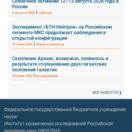
Солнечное затмение 12–13 августа 2026 года в
России
|
5 августа 2026
События
Эксперимент «БТН-Нейтрон» на Российском
сегменте МКС продолжает наблюдения в
открытой конфигурации
|
31 июля 2026
Новости проектов
Скопление Арахис, возможно, появилось в
результате столкновения двух гигантских
скоплений галактик
|
30 июля 2026
Исследования
ВСЕ НОВОСТИ
Федеральное государственное бюджетное учреждение
науки
Институт космических исследований Российской
академии наук (ИКИ РАН)