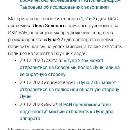
космических исследований РАН Александром
Тавровым об исследованиях экзопланет
Материалы на основе интервью (
1
,
2
и
3
) для
ТАСС
академика
Льва Зеленого
, научного руководителя
ИКИ РАН, посвященных предложению создать в
рамках проекта «
Луна-27
» два аппарата с целью
повысить шансы на успех миссии, а также охватить
большее количество научных задач.
29.12.2023
Газета.ru
«Луна-27б» может
отправиться на Северный полюс Луны или на
ее обратную сторону
29.12.2023
Красная весна
«Луна-27б» может
отправиться на полюс или обратную сторону
Луны
29.12.2023
Biwork
В РАН предложили "для
надежности" миссии отправить к Луне два
аппарата