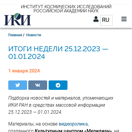
Перейти
ИНСТИТУТ КОСМИЧЕСКИХ ИССЛЕДОВАНИЙ
РОССИЙСКОЙ АКАДЕМИИ НАУК
к
RU
Список д
основному
содержанию
RU
Строка
Главная
Новости
навигации
25.12.2023 —
01.01.2024
1 января 2024
Подборка новостей и материалов, упоминающих
ИКИ РАН в средствах массовой информации
25.12.2023 — 01.01.2024.
Материалы, на основе
видеоролика
,
созданного
Культурным центром «Меридиан»
, на