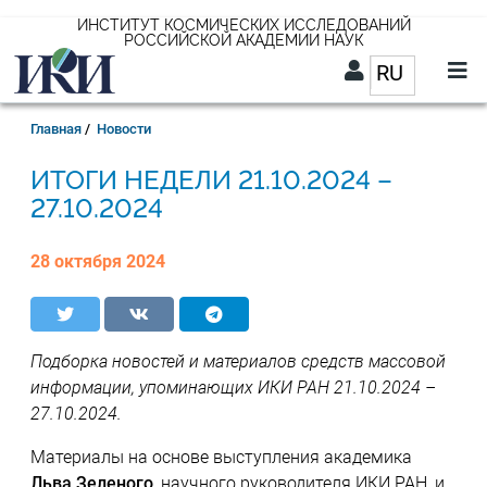
Перейти
ИНСТИТУТ КОСМИЧЕСКИХ ИССЛЕДОВАНИЙ
РОССИЙСКОЙ АКАДЕМИИ НАУК
к
RU
Список д
основному
содержанию
RU
Строка
Главная
Новости
навигации
21.10.2024 –
27.10.2024
28 октября 2024
Подборка новостей и материалов средств массовой
информации, упоминающих ИКИ РАН 21.10.2024 –
27.10.2024.
Материалы на основе выступления академика
Льва Зеленого
, научного руководителя ИКИ РАН, и