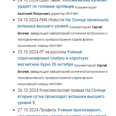
24.10.2024
Орел Таймс
«Космические качели»
ударят по головам орловцев
Комментирует
Анатолий Петрукович
, директор ИКИ РАН
24.10.2024
РИА Новости
На Солнце произошла
вспышка высшего уровня
Комментирует
Сергей
Богачев
, заведующий лабораторией солнечной астрономии и
гелиофизического приборостроения отдела физики
космической плазмы ИКИ РАН
25.10.2024
RT на русском
Учёный
спрогнозировал слабую и короткую
магнитную бурю 26 октября
Комментирует
Сергей
Богачев
, заведующий лабораторией солнечной астрономии и
гелиофизического приборостроения отдела физики
космической плазмы ИКИ РАН
26.10.2024
Комсомольская правда
На Солнце
вторые сутки происходят вспышки высшего
уровня X
27.10.2024
Профиль
Ученые прогнозируют,