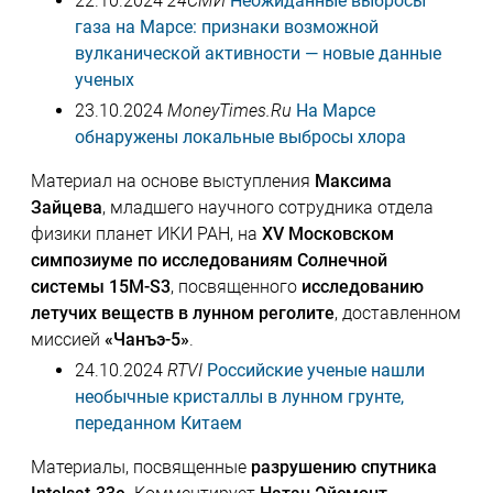
22.10.2024
24СМИ
Неожиданные выбросы
газа на Марсе: признаки возможной
вулканической активности — новые данные
ученых
23.10.2024
MoneyTimes.Ru
На Марсе
обнаружены локальные выбросы хлора
Материал на основе выступления
Максима
Зайцева
, младшего научного сотрудника отдела
физики планет ИКИ РАН, на
XV Московском
симпозиуме по исследованиям Солнечной
системы 15M-S3
, посвященного
исследованию
летучих веществ в лунном реголите
, доставленном
миссией
«Чанъэ-5»
.
24.10.2024
RTVI
Российские ученые нашли
необычные кристаллы в лунном грунте,
переданном Китаем
Материалы, посвященные
разрушению спутника