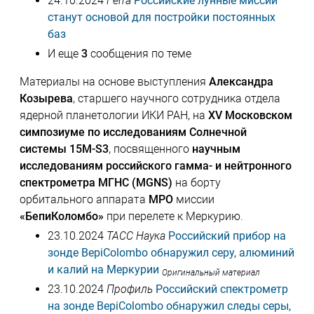
24.10.2024
Ferra
Российские лунные миссии
станут основой для постройки постоянных
баз
И еще
3
сообщения по теме
Материалы на основе выступления
Александра
Козырева
, старшего научного сотрудника отдела
ядерной планетологии ИКИ РАН, на
XV Московском
симпозиуме по исследованиям Солнечной
системы 15M-S3
, посвященного
научным
исследованиям российского гамма- и нейтронного
спектрометра МГНС (MGNS)
на борту
орбитального аппарата
MPO
миссии
«БепиКоломбо»
при перелете к Меркурию.
23.10.2024
ТАСС Наука
Российский прибор на
зонде BepiColombo обнаружил серу, алюминий
и калий на Меркурии
Оригинальный материал
23.10.2024
Профиль
Российский спектрометр
на зонде BepiColombo обнаружил следы серы,