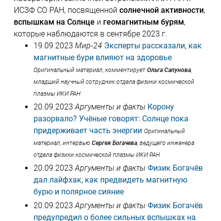
ИСЗФ СО РАН, посвященной
солнечной активности
,
вспышкам на Солнце
и
геомагнитным бурям
,
которые наблюдаются в сентябре 2023 г.
19.09.2023
Мир-24
Эксперты рассказали, как
магнитные бури влияют на здоровье
Оригинальный материал, комментирует
Ольга Сапунова
,
младший научный сотрудник отдела физики космической
плазмы ИКИ РАН
20.09.2023
Аргументы и факты
Корону
разорвало? Учёные говорят: Солнце пока
придерживает часть энергии
Оригинальный
материал, интервью
Сергея Богачева
, ведущего инженера
отдела физики космической плазмы ИКИ РАН
20.09.2023
Аргументы и факты
Физик Богачёв
дал лайфхак, как предвидеть магнитную
бурю и полярное сияние
20.09.2023
Аргументы и факты
Физик Богачёв
предупредил о более сильных вспышках на