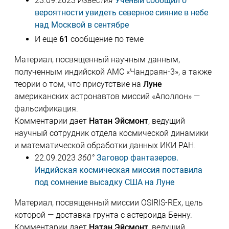
23.09.2023
Известия
Ученый сообщил о
вероятности увидеть северное сияние в небе
над Москвой в сентябре
И еще
61
сообщение по теме
Материал, посвященный научным данным,
полученным индийской АМС «Чандраян-3», а также
теории о том, что присутствие на
Луне
американских астронавтов миссий «Аполлон» —
фальсификация.
Комментарии дает
Натан Эйсмонт
, ведущий
научный сотрудник отдела космической динамики
и математической обработки данных ИКИ РАН.
22.09.2023
360°
Заговор фантазеров.
Индийская космическая миссия поставила
под сомнение высадку США на Луне
Материал, посвященный миссии OSIRIS-REx, цель
которой — доставка грунта с астероида Бенну.
Комментарии дает
Натан Эйсмонт
, ведущий