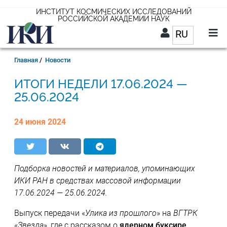
Перейти
ИНСТИТУТ КОСМИЧЕСКИХ ИССЛЕДОВАНИЙ
РОССИЙСКОЙ АКАДЕМИИ НАУК
к
RU
Список д
основному
содержанию
RU
Строка
Главная
Новости
навигации
17.06.2024 —
25.06.2024
24 июня 2024
Подборка новостей и материалов, упоминающих
ИКИ РАН в средствах массовой информации
17.06.2024 — 25.06.2024.
Выпуск передачи «
Улика из прошлого
» на
ВГТРК
«Звезда
», где с рассказом о
ядерном буксире