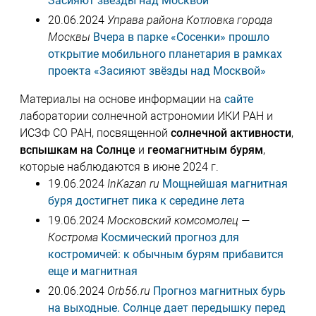
Засияют звёзды над Москвой
20.06.2024
Управа района Котловка города
Москвы
Вчера в парке «Сосенки» прошло
открытие мобильного планетария в рамках
проекта «Засияют звёзды над Москвой»
Материалы на основе информации на
сайте
лаборатории солнечной астрономии ИКИ РАН и
ИСЗФ СО РАН, посвященной
солнечной активности
,
вспышкам на Солнце
и
геомагнитным бурям
,
которые наблюдаются в июне 2024 г.
19.06.2024
InKazan ru
Мощнейшая магнитная
буря достигнет пика к середине лета
19.06.2024
Московский комсомолец —
Кострома
Космический прогноз для
костромичей: к обычным бурям прибавится
еще и магнитная
20.06.2024
Orb56.ru
Прогноз магнитных бурь
на выходные. Солнце дает передышку перед