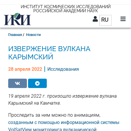
Перейти
ИНСТИТУТ КОСМИЧЕСКИХ ИССЛЕДОВАНИЙ
РОССИЙСКОЙ АКАДЕМИИ НАУК
к
RU
Список д
основному
содержанию
RU
Строка
Главная
Новости
навигации
ИЗВЕРЖЕНИЕ ВУЛКАНА
КАРЫМСКИЙ
28 апреля 2022
Исследования
19 апреля 2022 г. произошло извержение вулкана
Карымский на Камчатке.
Проследить за ним можно по анимациям,
созданным с помощью информационной системы
VolSatView мониторинга вулканической