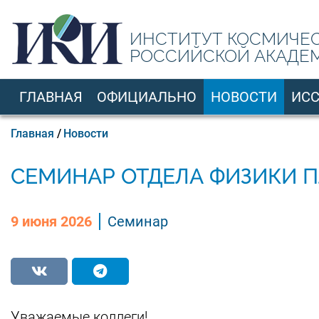
Перейти
к
ИНСТИТУТ КОСМИЧЕ
основному
РОССИЙСКОЙ АКАДЕ
содержанию
ГЛАВНАЯ
ОФИЦИАЛЬНО
НОВОСТИ
ИС
RU
Строка
Главная
Новости
навигации
СЕМИНАР ОТДЕЛА ФИЗИКИ П
9 июня 2026
Семинар
Уважаемые коллеги!