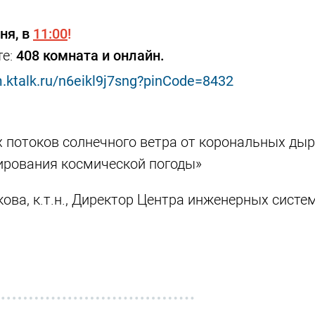
ня, в
11:00
!
те:
408 комната и онлайн.
m.ktalk.ru/n6eikl9j7sng?pinCode=8432
потоков солнечного ветра от корональных дыр
ирования космической погоды»
ва, к.т.н., Директор Центра инженерных систем